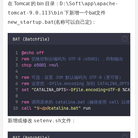
D:\Soft\app\apache-
在 Tomcat 的 bin 目录：
tomcat-9.0.113\bin
下新增一个bat文件
new_startup.bat
(名称可以自己定)：
BAT (Batchfile)
@echo
off
rem
 切换控制台编码为 UTF-8（65001），抑制输出
chcp
65001
>
nul
rem
 可选：设置 JVM 默认编码为 UTF-8（更可靠）
rem
 这里把 -Dfile.encoding 加到 CATALINA_OPTS（或
set
"
CATALINA_OPTS
=
-Dfile.encoding=UTF-8 
%CATAL
rem
 调用原来的 catalina.bat（确保使用 call 以便返
call
"
%~dp0
catalina.bat
"
 run
setenv.sh
新增或修改
文件：
BAT (Batchfile)