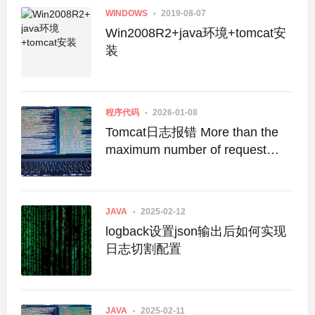
WINDOWS
2019-08-07
Win2008R2+java环境+tomcat安
装
程序代码
2026-01-08
Tomcat日志报错 More than the
maximum number of request
parameters (GET plus POST) for
a single request
JAVA
2025-02-12
logback设置json输出后如何实现
日志切割配置
JAVA
2025-02-11