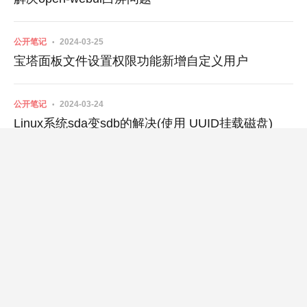
公开笔记
2024-03-25
宝塔面板文件设置权限功能新增自定义用户
公开笔记
2024-03-24
Linux系统sda变sdb的解决(使用 UUID挂载磁盘)
公开笔记
2024-03-24
Rocky9安装宝塔后，部分程序无法开机启动问题处
理
私密笔记
2024-03-18
解密失败 投标文件不存在