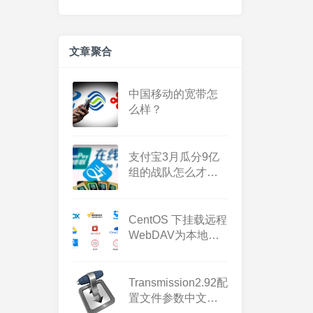
文章聚合
中国移动的宽带怎
么样？
支付宝3月瓜分9亿
组的战队怎么才能
退出
CentOS 下挂载远程
WebDAV为本地目
录
Transmission2.92配
置文件参数中文解