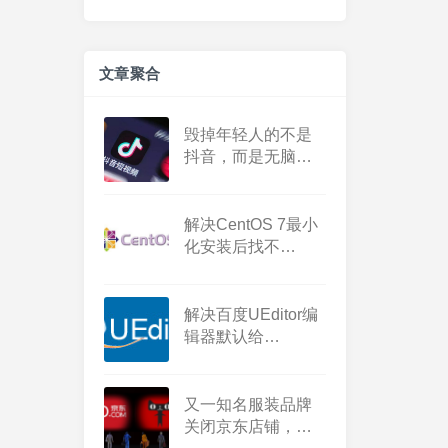
文章聚合
毁掉年轻人的不是
抖音，而是无脑鸡
汤
解决CentOS 7最小
化安装后找不
到‘ifconfig’命令的问
题
解决百度UEditor编
辑器默认给
magnet、ed2k等链
接加http://的问题
又一知名服装品牌
关闭京东店铺，二