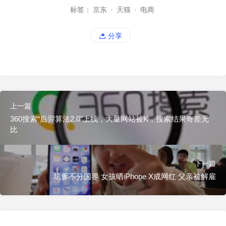
标签：
京东
·
天猫
·
电商
分享
上一篇
360搜索“后羿算法2.0”上线，大量网站被K，搜索结果奇差无
比
下一篇
坑爹不分国界 女孩晒iPhone X成网红 父亲被解雇