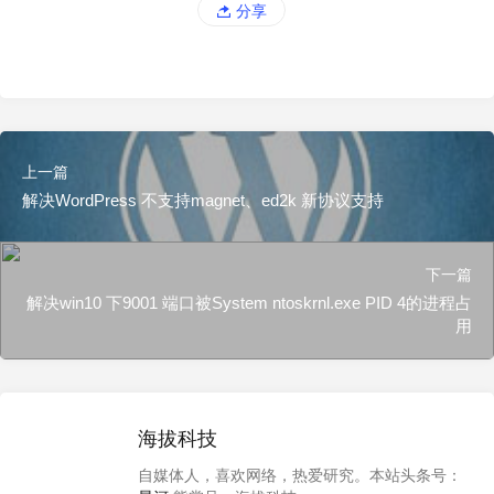
分享
上一篇
解决WordPress 不支持magnet、ed2k 新协议支持
下一篇
解决win10 下9001 端口被System ntoskrnl.exe PID 4的进程占
用
海拔科技
自媒体人，喜欢网络，热爱研究。本站头条号：