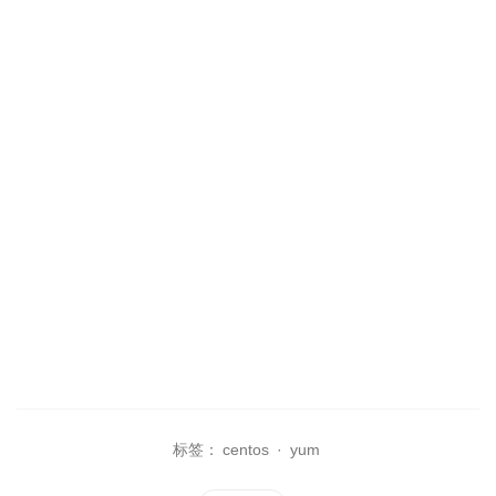
标签：
centos
·
yum