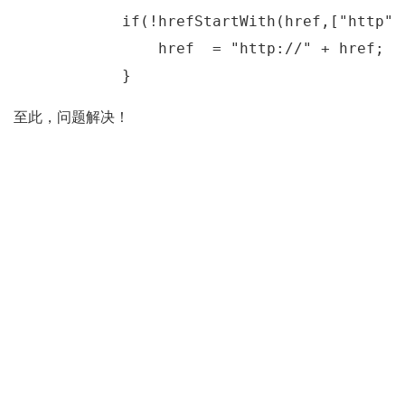
            if(!hrefStartWith(href,["http",
                href  = "http://" + href;

            }
至此，问题解决！